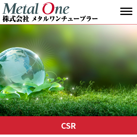
コ
ン
テ
ン
ツ
に
ス
キ
ッ
プ
CSR